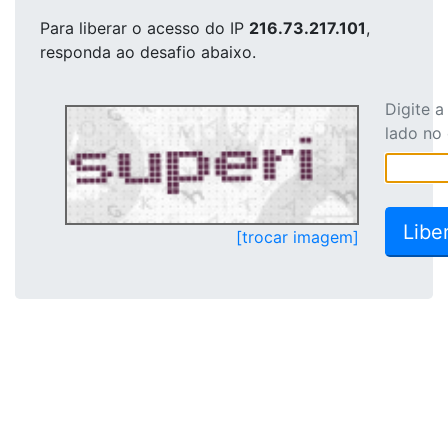
Para liberar o acesso
do IP
216.73.217.101
,
responda ao desafio abaixo.
Digite 
lado no
[trocar imagem]