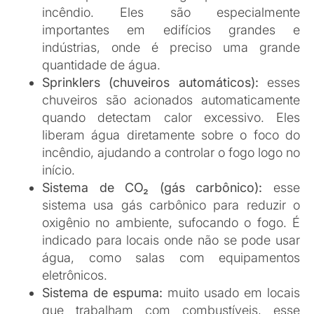
Sistema de agente limpo:
usado
principalmente em data centers e locais
onde o uso de água ou espuma poderia
danificar equipamentos. Esse sistema utiliza
gases que não deixam resíduos e são
seguros para áreas com tecnologia sensível.
Sistemas portáteis
Os sistemas portáteis, como o próprio nome diz,
podem ser levados até o foco do incêndio. Entre
eles, os mais comuns são:
Extintores de incêndio:
cada extintor é
indicado para diferentes tipos de fogo (como
os causados por papel, madeira,
eletricidade, etc.). É fundamental que os
extintores estejam sempre bem distribuídos
e em locais visíveis.