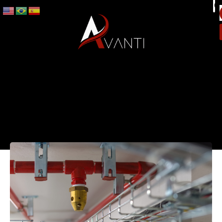
Home
-
Dicas
-
Sistemas preventivos
contra incêndio: tudo o que você
precisa saber
Quando falamos de segurança contra incêndio, o
objetivo é sempre o mesmo:
proteger vidas e
evitar prejuízos.
Ter um bom sistema preventivo
é a melhor forma de estar preparado para uma
emergência. Mas, com tantas opções e diferentes
tipos de proteção, como saber o que realmente é
necessário para cada ambiente?
Neste post, vamos explicar os principais sistemas
preventivos contra incêndio, incluindo os fixos e
portáteis, e como cada um funciona.
1.
A importância dos sistemas
preventivos contra incêndio