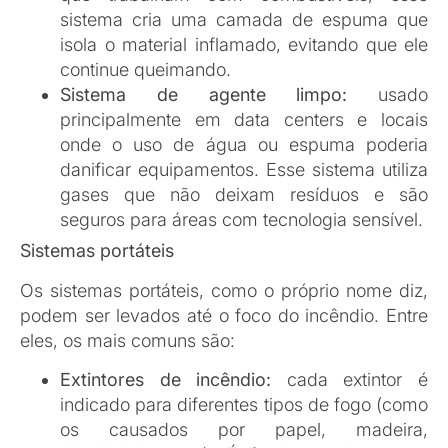
Mangueiras de incêndio:
elas precisam estar
conectadas aos hidrantes e são usadas para
combater incêndios de maior porte. As
mangueiras são acionadas manualmente e
exigem um pouco mais de habilidade para
serem manuseadas, mas são eficientes em
casos onde o fogo já se espalhou.
Manutenção e cuidados com os sistemas
de incêndio
Não adianta ter os melhores equipamentos se
eles não estiverem funcionando na hora de uma
emergência. Por isso, a manutenção e a inspeção
regular dos sistemas preventivos são
fundamentais. Os extintores, por exemplo,
precisam ser revisados e recarregados
periodicamente. Sistemas fixos, como os
sprinklers e os hidrantes, também devem ser