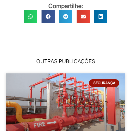
proteção contra incêndio no início do
ano?
LEIA MAIS »
22/12/2025
Nenhum comentário
DICAS
Conheça os principais tipos de sprinklers