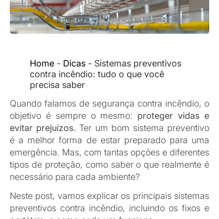
Sistemas preventivos são uma combinação de
estratégias e equipamentos que ajudam a evitar
que o fogo se espalhe ou que, pelo menos,
ajudem a controlá-lo. Esses sistemas são
obrigatórios por lei em muitos lugares e, mais do
que isso, são essenciais para proteger quem está
no ambiente e para minimizar os danos em uma
emergência.
Basicamente, esses sistemas se dividem em dois
grupos principais: sistemas ativos e sistemas
passivos.
2. Entendendo a diferença: sistemas de
proteção ativa e passiva
Cada um dos sistemas tem um papel diferente no
combate ao incêndio. Veja a diferença: