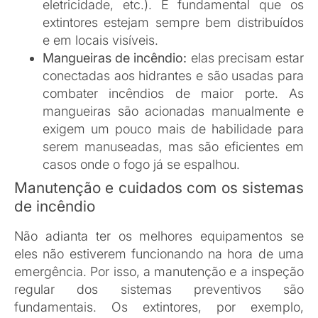
testados com frequência para garantir que estão
prontos para uso.
Conclusão
Ter sistemas preventivos contra incêndio é mais
do que uma exigência legal: é uma questão de
segurança e responsabilidade. Combinando
proteção ativa e passiva, você consegue uma
cobertura completa e se prepara para lidar com
qualquer emergência.
Quer saber mais sobre como proteger o seu
espaço contra incêndios?
Entre em contato com
a
Avanti Comercial
para conhecer nossas
soluções de segurança.
Compartilhe: