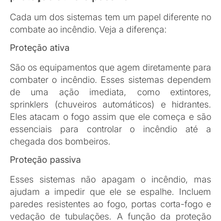
3.
Principais tipos de sistemas
preventivos contra incêndio
Agora que já entendemos as diferenças, vamos
detalhar os tipos de sistemas que fazem parte da
proteção ativa e passiva contra incêndios:
Sistemas fixos
Os sistemas fixos ficam instalados
permanentemente na estrutura do prédio e são
ativados automaticamente ou sob demanda.
Alguns exemplos são:
Hidrantes:
os hidrantes são pontos fixos de
onde é possível retirar água para combater o
incêndio. Eles são especialmente
importantes em edifícios grandes e
indústrias, onde é preciso uma grande