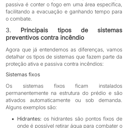
quantidade de água.
Sprinklers (chuveiros automáticos):
esses
chuveiros são acionados automaticamente
quando detectam calor excessivo. Eles
liberam água diretamente sobre o foco do
incêndio, ajudando a controlar o fogo logo no
início.
Sistema de CO₂ (gás carbônico):
esse
sistema usa gás carbônico para reduzir o
oxigênio no ambiente, sufocando o fogo. É
indicado para locais onde não se pode usar
água, como salas com equipamentos
eletrônicos.
Sistema de espuma:
muito usado em locais
que trabalham com combustíveis, esse
sistema cria uma camada de espuma que
isola o material inflamado, evitando que ele
continue queimando.