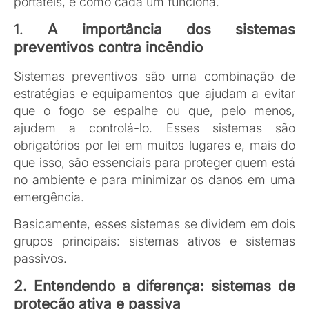
Proteção ativa
São os equipamentos que agem diretamente para
combater o incêndio. Esses sistemas dependem
de uma ação imediata, como extintores,
sprinklers (chuveiros automáticos) e hidrantes.
Eles atacam o fogo assim que ele começa e são
essenciais para controlar o incêndio até a
chegada dos bombeiros.
Proteção passiva
Esses sistemas não apagam o incêndio, mas
ajudam a impedir que ele se espalhe. Incluem
paredes resistentes ao fogo, portas corta-fogo e
vedação de tubulações. A função da proteção
passiva é conter o fogo em uma área específica,
facilitando a evacuação e ganhando tempo para
o combate.