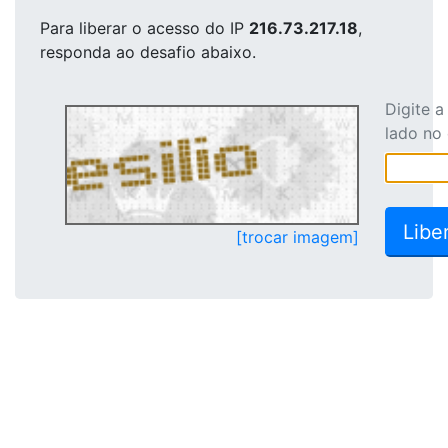
Para liberar o acesso
do IP
216.73.217.18
,
responda ao desafio abaixo.
Digite 
lado no
[trocar imagem]